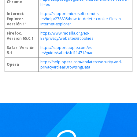
Chrome
hl=es
Internet
https://support.microsoft.com/es-
Explorer.
es/help/278835/how-to-delete-cookie-files-in-
Versión 11
internet-explorer
Firefox.
https://www.mozilla.org/es-
Versión 65.0.1
ES/privacy/websites/#cookies
Safari Versión
https://support.apple.com/es-
5.1
es/guide/safari/sfri11471/mac
https://help.opera.com/en/latest/security-and-
Opera
privacy/#clearBrowsingData