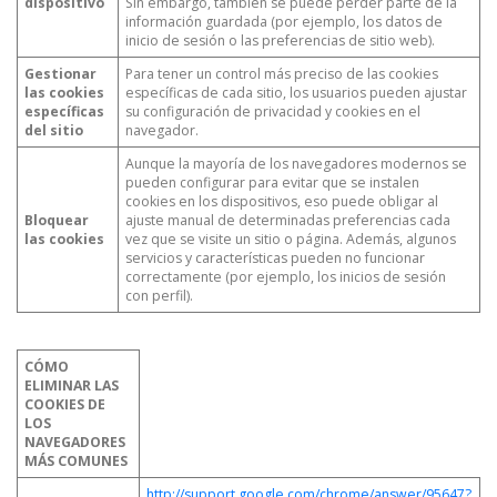
dispositivo
Sin embargo, también se puede perder parte de la
información guardada (por ejemplo, los datos de
inicio de sesión o las preferencias de sitio web).
Gestionar
Para tener un control más preciso de las cookies
las cookies
específicas de cada sitio, los usuarios pueden ajustar
específicas
su configuración de privacidad y cookies en el
del sitio
navegador.
Aunque la mayoría de los navegadores modernos se
pueden configurar para evitar que se instalen
cookies en los dispositivos, eso puede obligar al
Bloquear
ajuste manual de determinadas preferencias cada
las cookies
vez que se visite un sitio o página. Además, algunos
servicios y características pueden no funcionar
correctamente (por ejemplo, los inicios de sesión
con perfil).
CÓMO
ELIMINAR LAS
COOKIES DE
LOS
NAVEGADORES
MÁS COMUNES
http://support.google.com/chrome/answer/95647?