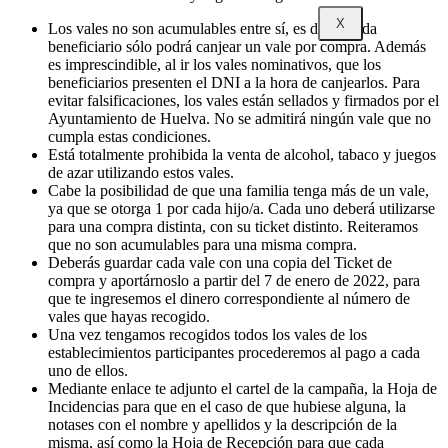
X
Los vales no son acumulables entre sí, es decir, cada
beneficiario sólo podrá canjear un vale por compra. Además
es imprescindible, al ir los vales nominativos, que los
beneficiarios presenten el DNI a la hora de canjearlos. Para
evitar falsificaciones, los vales están sellados y firmados por el
Ayuntamiento de Huelva. No se admitirá ningún vale que no
cumpla estas condiciones.
Está totalmente prohibida la venta de alcohol, tabaco y juegos
de azar utilizando estos vales.
Cabe la posibilidad de que una familia tenga más de un vale,
ya que se otorga 1 por cada hijo/a. Cada uno deberá utilizarse
para una compra distinta, con su ticket distinto. Reiteramos
que no son acumulables para una misma compra.
Deberás guardar cada vale con una copia del Ticket de
compra y aportárnoslo a partir del 7 de enero de 2022, para
que te ingresemos el dinero correspondiente al número de
vales que hayas recogido.
Una vez tengamos recogidos todos los vales de los
establecimientos participantes procederemos al pago a cada
uno de ellos.
Mediante enlace te adjunto el cartel de la campaña, la Hoja de
Incidencias para que en el caso de que hubiese alguna, la
notases con el nombre y apellidos y la descripción de la
misma, así como la Hoja de Recepción para que cada