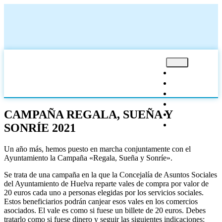
(+34) 959 208 300
info@huelvacomercio.com
Avda. de la Ría, 3. 21001 Huelva
INICIO
SERVICIO
CONVENI
NOTICIAS
CAMPAÑA REGALA, SUEÑA Y
OFERTAS
CONTACT
SONRÍE 2021
Un año más, hemos puesto en marcha conjuntamente con el
Ayuntamiento la Campaña «Regala, Sueña y Sonríe».
Se trata de una campaña en la que la Concejalía de Asuntos Sociales
del Ayuntamiento de Huelva reparte vales de compra por valor de
20 euros cada uno a personas elegidas por los servicios sociales.
Estos beneficiarios podrán canjear esos vales en los comercios
asociados. El vale es como si fuese un billete de 20 euros. Debes
tratarlo como si fuese dinero y seguir las siguientes indicaciones: